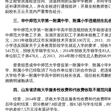
终止校舍房屋租赁合同、清退聘用的实验中学教师，并向学
还补课所得收入，并在全校进行通报批评；开展全校教师签
副校长王云天党内严重警告处分。
三、华中师范大学第一附属中学、附属小学违规招生乱
华中师范大学第一附属中学高中部违规招收无学籍借读生并收费
中师范大学教工子弟、东湖开发区职工子弟和本校教工子弟之外的2
元；2013年收取武汉市东湖新技术开发区100万元，2013
小学违反国家关于义务教育阶段学生就近入学的要求，招收与
541万元，招收无学籍学生50人；2014年招收无学籍学生83人
单位职工子弟478人，占2013、2014年附小招生总人数的68.9
督查组责成华中师范大学督促第一附属中学、附属小学对
学、附属小学已经取消了与合作单位签订的合作协议，把违
大学给予第一附属中学高中部时任校长张真、现任校长周鹏
姚晓明诫勉谈话。
四、山东省济南大学服务性收费和代收费收取不规范问
经查，2014年度，济南大学违反服务性收费和代收费即时
后毕业时结算；部分教材7.8折进货，按8.5折与学生结算，向9
中的差价7.5万元没有退还学生。